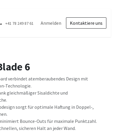
Anmelden
Kontaktiere uns
+41 78 249 87 61
Blade 6
oard verbindet atemberaubendes Design mit
on-Technologie.
ank gleichmäßiger Sisaldichte und
che.
design sorgt für optimale Haftung in Doppel-,
nen.
minimiert Bounce-Outs für maximale Punktzahl.
hnellen, sicheren Halt an jeder Wand.