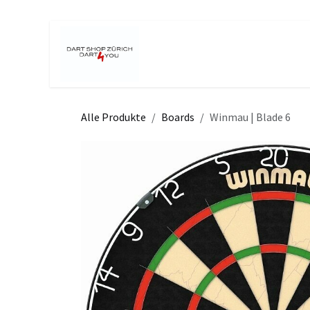
Zum Inhalt springen
Home
Shop
Turniere
Even
Alle Produkte
Boards
Winmau | Blade 6