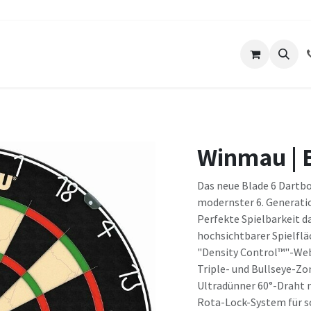
ts
Unser Lokal
Über uns
Kontakt
Winmau | 
Das neue Blade 6 Dartb
modernster 6. Generati
Perfekte Spielbarkeit d
hochsichtbarer Spielflä
"Density Control™"-Web
Triple- und Bullseye-Zo
Ultradünner 60°-Draht 
Rota-Lock-System für sc