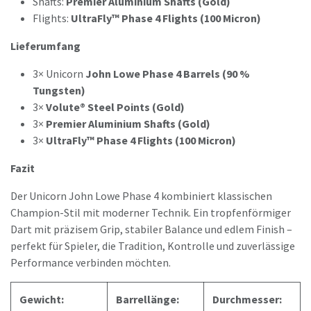
Shafts:
Premier Aluminium Shafts (Gold)
Flights:
UltraFly™ Phase 4 Flights (100 Micron)
Lieferumfang
3× Unicorn
John Lowe Phase 4 Barrels (90 %
Tungsten)
3×
Volute® Steel Points (Gold)
3×
Premier Aluminium Shafts (Gold)
3×
UltraFly™ Phase 4 Flights (100 Micron)
Fazit
Der Unicorn John Lowe Phase 4 kombiniert klassischen
Champion-Stil mit moderner Technik. Ein tropfenförmiger
Dart mit präzisem Grip, stabiler Balance und edlem Finish –
perfekt für Spieler, die Tradition, Kontrolle und zuverlässige
Performance verbinden möchten.
Gewicht:
Barrellänge:
Durchmesser: