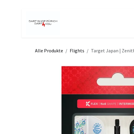
Zum Inhalt springen
Home
Shop
Turniere
Even
Alle Produkte
Flights
Target Japan | Zenit