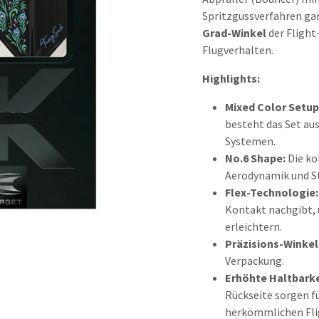
Spritzgussverfahren ga
Grad-Winkel
der Flight
Flugverhalten.
Highlights:
Mixed Color Setup
besteht das Set au
Systemen.
No.6 Shape:
Die ko
Aerodynamik und St
Flex-Technologie:
Kontakt nachgibt, 
erleichtern.
Präzisions-Winkel
Verpackung.
Erhöhte Haltbarke
Rückseite sorgen f
herkömmlichen Fli