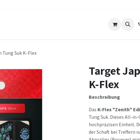
ts
Unser Lokal
Über uns
Kontakt
h Tung Suk K-Flex
Target Jap
K-Flex
Beschreibung
Das
K-Flex "Zenith" Ed
Tung Suk. Dieses All-in-
hochpräzisen Einheit. D
der Schaft bei Treffern 
Abpraller (Bouncer) min