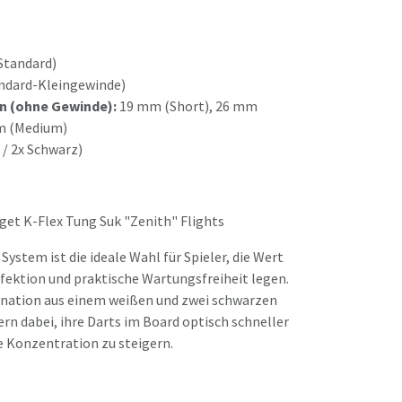
Standard)
ndard-Kleingewinde)
n (ohne Gewinde):
19 mm (Short), 26 mm
m (Medium)
 / 2x Schwarz)
rget K-Flex Tung Suk "Zenith" Flights
System ist die ideale Wahl für Spieler, die Wert
fektion und praktische Wartungsfreiheit legen.
ination aus einem weißen und zwei schwarzen
elern dabei, ihre Darts im Board optisch schneller
e Konzentration zu steigern.