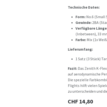
Technische Daten:
Form:
No.6 (Small 
Gewinde:
2BA (Sta
Verfügbare Länge
(Inbetween), 33 m
Farbe:
Mix (1x Weiß
Lieferumfang:
1 Satz (3 Stück) Ta
Fazit:
Das Zenith K-Flex 
auf aerodynamische Per
Die spezielle Farbkomb
Flights hilft vielen Spi
zu unterscheiden und di
CHF
14,80