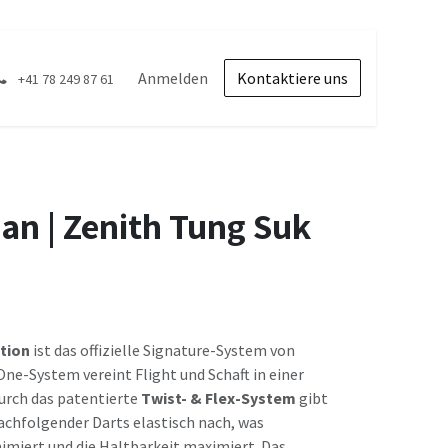
Anmelden
Kontaktiere uns
+41 78 249 87 61
an | Zenith Tung Suk
ition
ist das offizielle Signature-System von
One-System vereint Flight und Schaft in einer
urch das patentierte
Twist- & Flex-System
gibt
nachfolgender Darts elastisch nach, was
imiert und die Haltbarkeit maximiert. Das