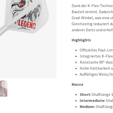
Dank der K-Flex-Technol
Bauteil vereint. Dadurc
Grad-Winkel, was eine s
Gleichzeitig reduziert d
anderer Darts und erhöh
Highlights
Offizielles Paul-L
Integriertes K-Flex
Konstante 90°-Ausr
Hohe Haltbarkeit u
Auffälliges Weiss/
Masse
Short:
Shaftlänge 
Intermediate:
Shaf
Medium:
Shaftläng