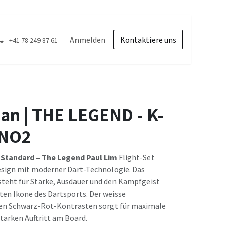
Anmelden
Kontaktiere uns
+41 78 249 87 61
an | THE LEGEND - K-
/NO2
 Standard – The Legend Paul Lim
Flight-Set
esign mit moderner Dart-Technologie. Das
eht für Stärke, Ausdauer und den Kampfgeist
hten Ikone des Dartsports. Der weisse
gen Schwarz-Rot-Kontrasten sorgt für maximale
starken Auftritt am Board.