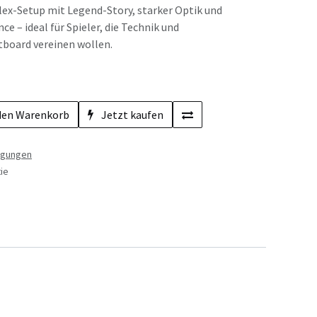
Flex-Setup mit Legend-Story, starker Optik und
e – ideal für Spieler, die Technik und
tboard vereinen wollen.
den Warenkorb
Jetzt kaufen
ngungen
ie