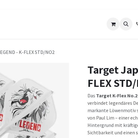
ts
Unser Lokal
Über uns
Kontakt
 LEGEND - K-FLEX STD/NO2
Target Jap
FLEX STD
Das
Target K-Flex No.2
verbindet legendäres D
markante Löwenmotiv st
von Paul Lim – einer ec
Hintergrund mit kräfti
Sichtbarkeit und einen 