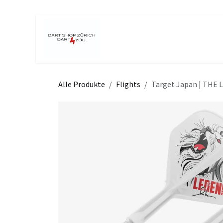
Zum Inhalt springen
Home
Shop
Turniere
Even
Alle Produkte
Flights
Target Japan | THE