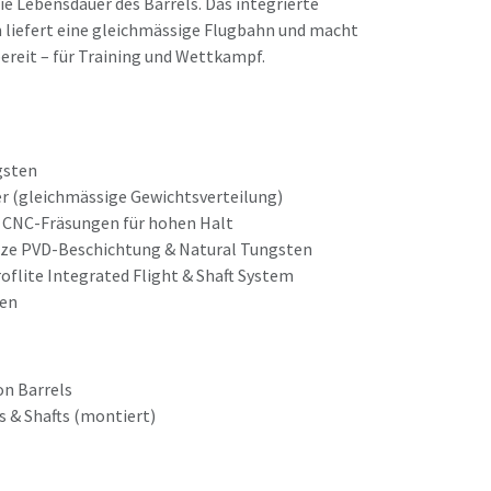
ie Lebensdauer des Barrels. Das integrierte
m liefert eine gleichmässige Flugbahn und macht
bereit – für Training und Wettkampf.
gsten
er (gleichmässige Gewichtsverteilung)
e CNC-Fräsungen für hohen Halt
rze PVD-Beschichtung & Natural Tungsten
oflite Integrated Flight & Shaft System
gen
n Barrels
ts & Shafts (montiert)