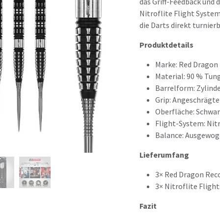
das Griff-Feedback und d
Nitroflite Flight Syste
die Darts direkt turnier
Produktdetails
Marke: Red Dragon
Material: 90 % Tun
Barrelform: Zylind
Grip: Angeschrägt
Oberfläche: Schwa
Flight-System: Nitr
Balance: Ausgewo
Lieferumfang
3× Red Dragon Reco
3× Nitroflite Fligh
Fazit