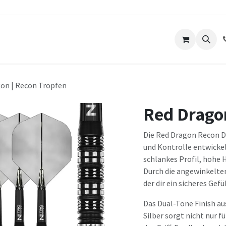
ts
Unser Lokal
Über uns
Kontakt
on | Recon Tropfen
Red Dragon
Die Red Dragon Recon D
und Kontrolle entwickel
schlankes Profil, hohe 
Durch die angewinkelte
der dir ein sicheres Gef
Das Dual-Tone Finish a
Silber sorgt nicht nur f