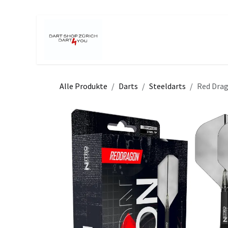
Zum Inhalt springen
Home
Shop
Turniere
Even
Alle Produkte
Darts
Steeldarts
Red Drag