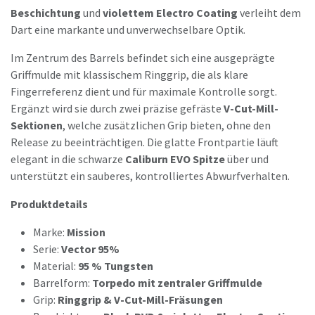
Beschichtung
und
violettem Electro Coating
verleiht dem
Dart eine markante und unverwechselbare Optik.
Im Zentrum des Barrels befindet sich eine ausgeprägte
Griffmulde mit klassischem Ringgrip, die als klare
Fingerreferenz dient und für maximale Kontrolle sorgt.
Ergänzt wird sie durch zwei präzise gefräste
V-Cut-Mill-
Sektionen
, welche zusätzlichen Grip bieten, ohne den
Release zu beeinträchtigen. Die glatte Frontpartie läuft
elegant in die schwarze
Caliburn EVO Spitze
über und
unterstützt ein sauberes, kontrolliertes Abwurfverhalten.
Produktdetails
Marke:
Mission
Serie:
Vector 95%
Material:
95 % Tungsten
Barrelform:
Torpedo mit zentraler Griffmulde
Grip:
Ringgrip & V-Cut-Mill-Fräsungen