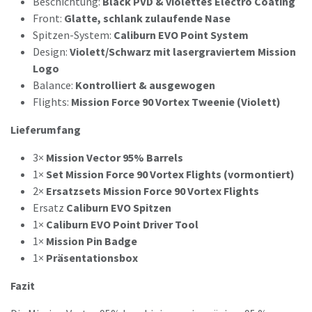
Beschichtung:
Black PVD & violettes Electro Coating
Front:
Glatte, schlank zulaufende Nase
Spitzen-System:
Caliburn EVO Point System
Design:
Violett/Schwarz mit lasergraviertem Mission
Logo
Balance:
Kontrolliert & ausgewogen
Flights:
Mission Force 90 Vortex Tweenie (Violett)
Lieferumfang
3×
Mission Vector 95% Barrels
1×
Set Mission Force 90 Vortex Flights (vormontiert)
2×
Ersatzsets Mission Force 90 Vortex Flights
Ersatz
Caliburn EVO Spitzen
1×
Caliburn EVO Point Driver Tool
1×
Mission Pin Badge
1×
Präsentationsbox
Fazit