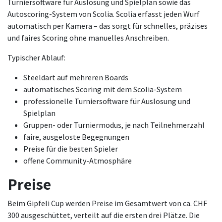
Turniersoftware für Auslosung und Spielplan sowie das
Autoscoring-System von Scolia. Scolia erfasst jeden Wurf
automatisch per Kamera – das sorgt für schnelles, präzises
und faires Scoring ohne manuelles Anschreiben.
Typischer Ablauf:
Steeldart auf mehreren Boards
automatisches Scoring mit dem Scolia-System
professionelle Turniersoftware für Auslosung und
Spielplan
Gruppen- oder Turniermodus, je nach Teilnehmerzahl
faire, ausgeloste Begegnungen
Preise für die besten Spieler
offene Community-Atmosphäre
Preise
Beim Gipfeli Cup werden Preise im Gesamtwert von ca. CHF
300 ausgeschüttet, verteilt auf die ersten drei Plätze. Die