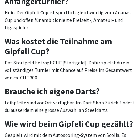
Anfängerturnier?
Nein. Der Gipfeli Cup ist sportlich gleichwertig zum Ananas
Cup und offen für ambitionierte Freizeit-, Amateur- und
Ligaspieler.
Was kostet die Teilnahme am
Gipfeli Cup?
Das Startgeld beträgt CHF [Startgeld]. Dafür spielst du ein
vollständiges Turnier mit Chance auf Preise im Gesamtwert
von ca. CHF 300.
Brauche ich eigene Darts?
Leihpfeile sind vor Ort verfügbar. Im Dart Shop Zürich findest
du ausserdem eine grosse Auswahl an Steeldarts.
Wie wird beim Gipfeli Cup gezählt?
Gespielt wird mit dem Autoscoring-System von Scolia. Es