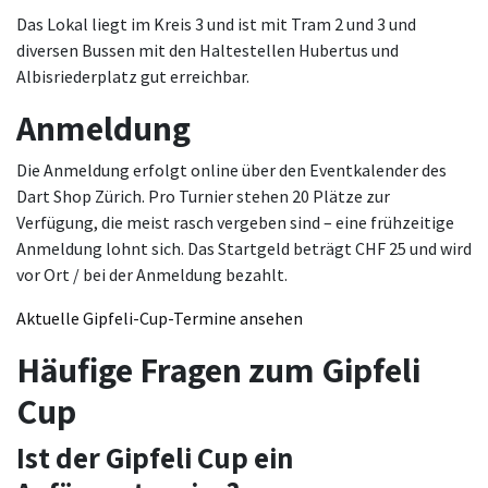
Das Lokal liegt im Kreis 3 und ist mit Tram 2 und 3 und
diversen Bussen mit den Haltestellen Hubertus und
Albisriederplatz gut erreichbar.
Anmeldung
Die Anmeldung erfolgt online über den Eventkalender des
Dart Shop Zürich. Pro Turnier stehen 20 Plätze zur
Verfügung, die meist rasch vergeben sind – eine frühzeitige
Anmeldung lohnt sich. Das Startgeld beträgt CHF 25 und wird
vor Ort / bei der Anmeldung bezahlt.
Aktuelle Gipfeli-Cup-Termine ansehen
Häufige Fragen zum Gipfeli
Cup
Ist der Gipfeli Cup ein