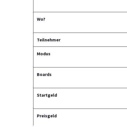
Wo?
Teilnehmer
Modus
Boards
Startgeld
Prei​sgeld