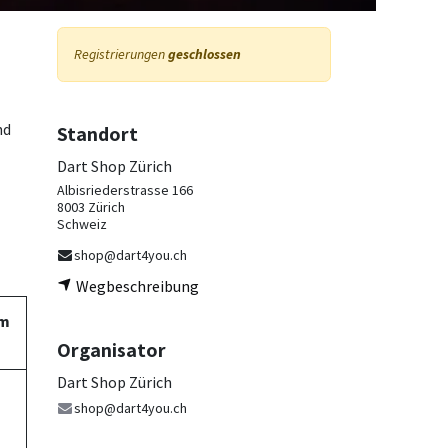
Registrierungen
geschlossen
nd
Standort
Dart Shop Zürich
Albisriederstrasse 166
8003 Zürich
Schweiz
shop@dart4you.ch
Wegbeschreibung
am
Organisator
Dart Shop Zürich
shop@dart4you.ch